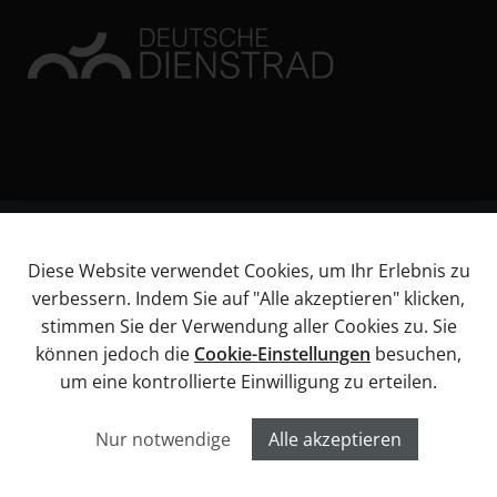
© KL Bikes Regensburg GmbH
Diese Website verwendet Cookies, um Ihr Erlebnis zu
Impressum
verbessern. Indem Sie auf "Alle akzeptieren" klicken,
AGB
stimmen Sie der Verwendung aller Cookies zu. Sie
Datenschutz
können jedoch die
Cookie-Einstellungen
besuchen,
Widerrufsbelehrung
um eine kontrollierte Einwilligung zu erteilen.
Informationen über Barrierefreiheitsanforderungen
Cookies
Nur notwendige
Alle akzeptieren