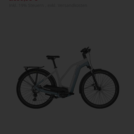
Inkl. 19% Steuern
,
exkl.
Versandkosten