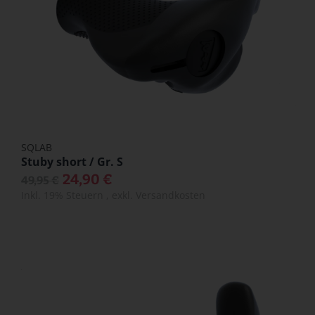
SQLAB
Stuby short / Gr. S
24,90 €
49,95 €
Inkl. 19% Steuern
,
exkl.
Versandkosten