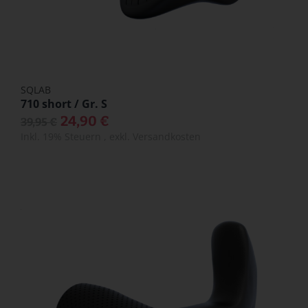
SQLAB
710 short / Gr. S
24,90 €
39,95 €
Inkl. 19% Steuern
,
exkl.
Versandkosten