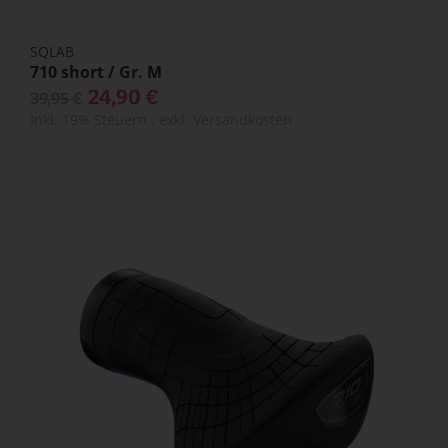
SQLAB
710 short / Gr. M
24,90 €
39,95 €
Inkl. 19% Steuern
,
exkl.
Versandkosten