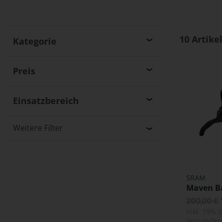
Skip
10
Artike
Kategorie
to
product
Preis
list
Einsatzbereich
Weitere Filter
SRAM
Maven B
200,00 €
Inkl. 19% 
Versandko