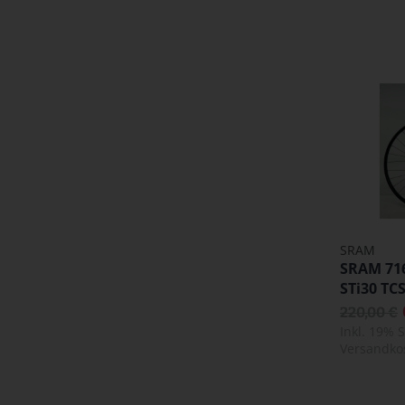
SRAM
SRAM 71
STi30 TCS
220,00 €
Inkl. 19% 
Versandko