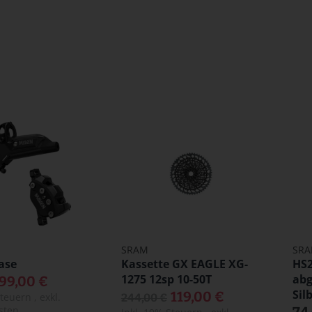
l
SRAM
SR
ase
Kassette GX EAGLE XG-
HS2
1275 12sp 10-50T
abg
99,00 €
Sil
119,00 €
Steuern
,
exkl.
244,00 €
sten
74