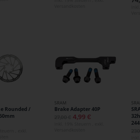
Inkl. 19% Steuern
,
exkl.
Versandkosten
Ink
Ver
SRAM
SR
ne Rounded /
Brake Adapter 40P
SRA
 160mm
32h
4,99 €
27,00 €
244
Inkl. 19% Steuern
,
exkl.
Versandkosten
Steuern
,
exkl.
230
sten
Ink