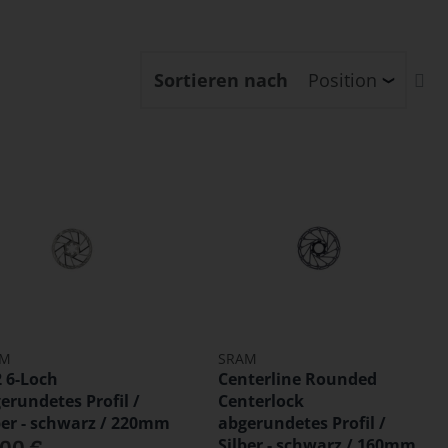
In
Sortieren nach
ab
Re
AM
SRAM
 6-Loch
Centerline Rounded
erundetes Profil /
Centerlock
ber - schwarz / 220mm
abgerundetes Profil /
Silber - schwarz / 160mm
,00 €