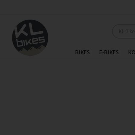
Direkt
Customizing möglich
zum
Inhalt
BIKES
E-BIKES
K