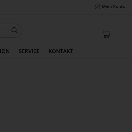
Mein Konto
Mein Konto
14 Tage Widerrufsrecht
Rea
Mein W
ION
SERVICE
KONTAKT