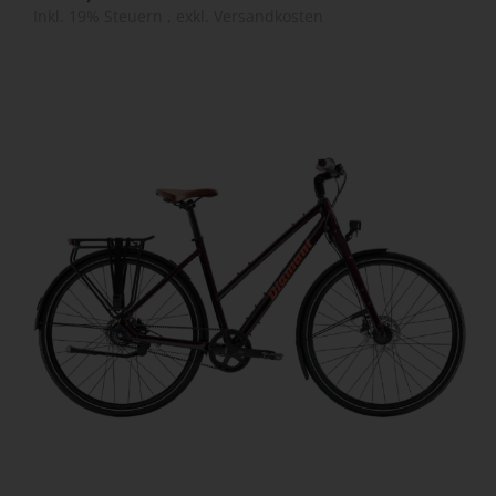
Inkl. 19% Steuern
,
exkl.
Versandkosten