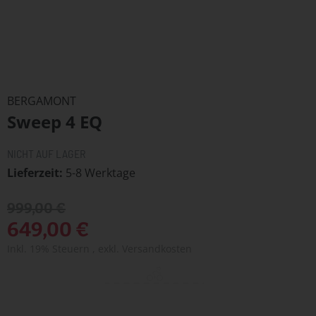
Zum
Anfang
BERGAMONT
der
Sweep 4 EQ
Bildergalerie
springen
NICHT AUF LAGER
Lieferzeit
5-8 Werktage
999,00 €
649,00 €
Inkl. 19% Steuern
,
exkl.
Versandkosten