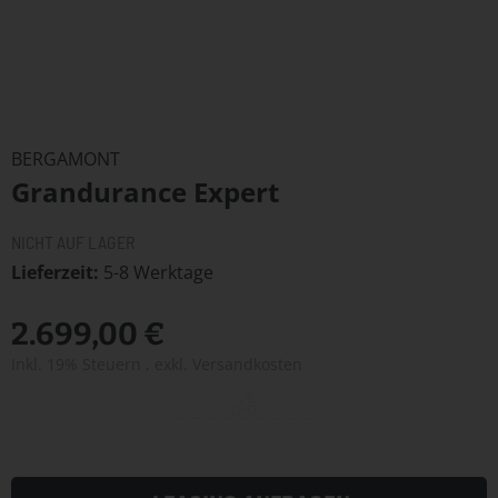
Zum
Anfang
BERGAMONT
der
Grandurance Expert
Bildergalerie
springen
NICHT AUF LAGER
Lieferzeit
5-8 Werktage
2.699,00 €
Inkl. 19% Steuern
,
exkl.
Versandkosten