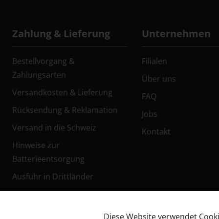
Zahlung & Lieferung
Unternehmen
Bestellvorgang &
Filialen
Zahlungsarten
Über uns
Versandkosten & Lieferung
FAQ
Rücksendung & Reklamation
Jobs
Versand in die Schweiz
Kontakt
Hinweise zur
Batterieentsorgung
Ausfuhr in Drittländer
Diese Website verwendet Cookies