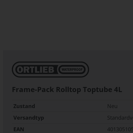
Zum
Anfang
der
Bildergalerie
springen
Frame-Pack Rolltop Toptube 4L
Zustand
Neu
Versandtyp
Standardv
EAN
40130510