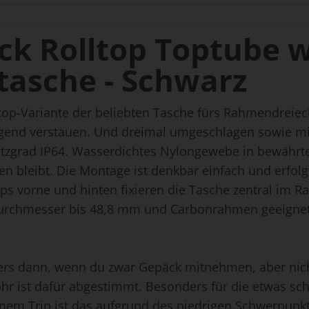
ck Rolltop Toptube 
asche - Schwarz
top-Variante der beliebten Tasche fürs Rahmendreiec
agend verstauen. Und dreimal umgeschlagen sowie mi
tzgrad IP64. Wasserdichtes Nylongewebe in bewährter 
n bleibt. Die Montage ist denkbar einfach und erfolgt
s vorne und hinten fixieren die Tasche zentral im R
hrdurchmesser bis 48,8 mm und Carbonrahmen geeignet
ers dann, wenn du zwar Gepäck mitnehmen, aber nicht
ohr ist dafür abgestimmt. Besonders für die etwas 
em Trip ist das aufgrund des niedrigen Schwerpunkt