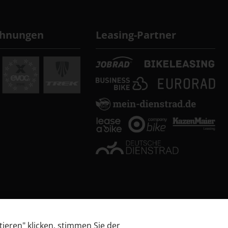
chnungen
Leasing-Partner
tieren" klicken, stimmen Sie der