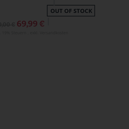
OUT OF STOCK
Sonderangebot
69,99 €
0,00 €
l. 19% Steuern
,
exkl.
Versandkosten