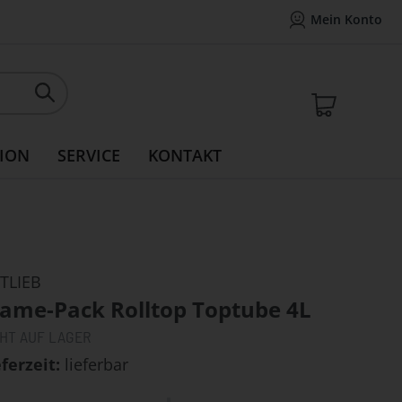
Mein Konto
Mein Konto
14 Tage Widerrufsrecht
Rea
Mein W
ION
SERVICE
KONTAKT
TLIEB
rame-Pack Rolltop Toptube 4L
CHT AUF LAGER
eferzeit
lieferbar