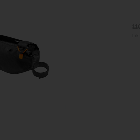
11
Ink