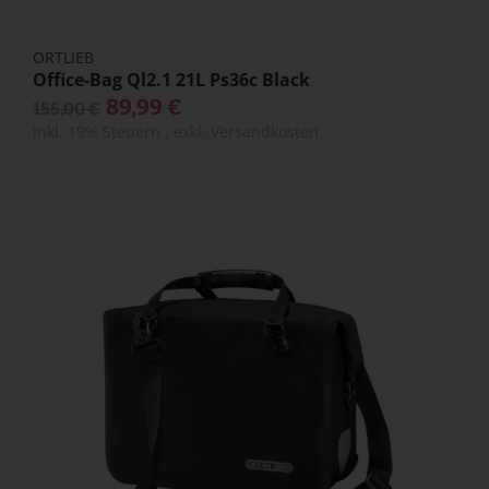
ORTLIEB
Office-Bag Ql2.1 21L Ps36c Black
89,99 €
155,00 €
Inkl. 19% Steuern
,
exkl.
Versandkosten