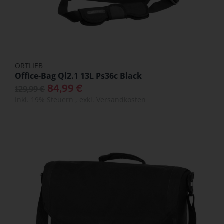
ORTLIEB
Office-Bag Ql2.1 13L Ps36c Black
84,99 €
129,99 €
Inkl. 19% Steuern
,
exkl.
Versandkosten