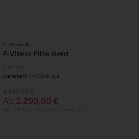
Zum
Anfang
BERGAMONT
der
E-Vitess Elite Gent
Bildergalerie
springen
Auf Lager
Lieferzeit
5-8 Werktage
4.899,00 €
Ab
2.299,00 €
Inkl. 19% Steuern
,
exkl.
Versandkosten