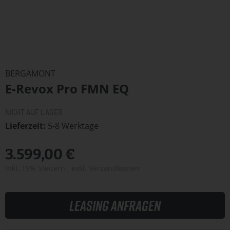
Zum
Anfang
BERGAMONT
der
E-Revox Pro FMN EQ
Bildergalerie
springen
NICHT AUF LAGER
Lieferzeit
5-8 Werktage
3.599,00 €
Inkl. 19% Steuern
,
exkl.
Versandkosten
Leasing anfragen