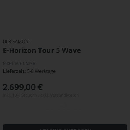
Zum
Anfang
BERGAMONT
der
E-Horizon Tour 5 Wave
Bildergalerie
springen
NICHT AUF LAGER
Lieferzeit
5-8 Werktage
2.699,00 €
Inkl. 19% Steuern
,
exkl.
Versandkosten