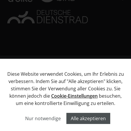
© KL Bikes Regensburg GmbH
Diese Website verwendet Cookies, um Ihr Erlebnis zu
Impressum
verbessern. Indem Sie auf "Alle akzeptieren" klicken,
AGB
stimmen Sie der Verwendung aller Cookies zu. Sie
Datenschutz
können jedoch die
Cookie-Einstellungen
besuchen,
Widerrufsbelehrung
um eine kontrollierte Einwilligung zu erteilen.
Informationen über Barrierefreiheitsanforderungen
Cookies
Nur notwendige
Alle akzeptieren