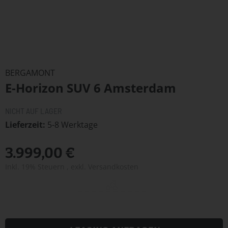
Zum
Anfang
BERGAMONT
der
E-Horizon SUV 6 Amsterdam
Bildergalerie
springen
NICHT AUF LAGER
Lieferzeit
5-8 Werktage
3.999,00 €
Inkl. 19% Steuern
,
exkl.
Versandkosten