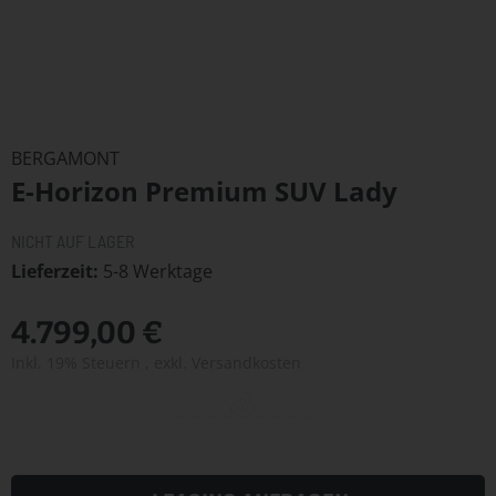
Zum
Anfang
BERGAMONT
der
E-Horizon Premium SUV Lady
Bildergalerie
springen
NICHT AUF LAGER
Lieferzeit
5-8 Werktage
4.799,00 €
Inkl. 19% Steuern
,
exkl.
Versandkosten