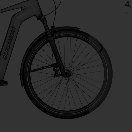
4
Ink