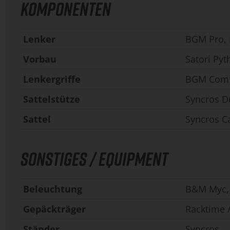
KOMPONENTEN
Lenker
BGM Pro, 
Vorbau
Satori Pyt
Lenkergriffe
BGM Comfo
Sattelstütze
Syncros D
Sattel
Syncros C
SONSTIGES / EQUIPMENT
Beleuchtung
B&M Myc, 
Gepäckträger
Racktime 
Ständer
Syncros