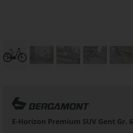
Zum
Anfang
der
Bildergalerie
springen
E-Horizon Premium SUV Gent Gr. 