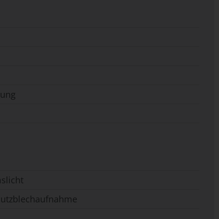
nung
slicht
Schutzblechaufnahme