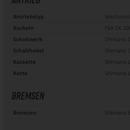
Antriebstyp
Mechanis
Kurbeln
FSA CK-320
Schaltwerk
Shimano D
Schalthebel
Shimano De
Kassette
Shimano L
Kette
Shimano L
BREMSEN
Bremsen
Shimano B