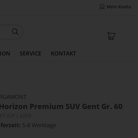
Mein Konto
Mein Konto
14 Tage Widerrufsrecht
Rea
Mein W
ION
SERVICE
KONTAKT
RGAMONT
-Horizon Premium SUV Gent Gr. 60
CHT AUF LAGER
eferzeit
5-8 Werktage