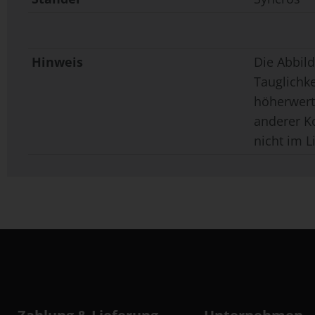
Hinweis
Die Abbild
Tauglichk
höherwerti
anderer K
nicht im L