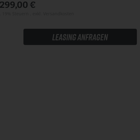
.299,00 €
l. 19% Steuern
,
exkl.
Versandkosten
Leasing anfragen