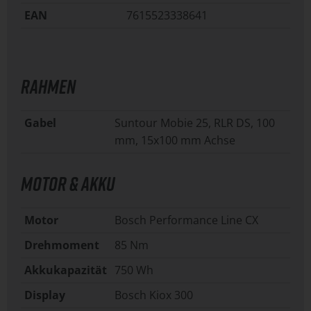
EAN
7615523338641
RAHMEN
Gabel
Suntour Mobie 25, RLR DS, 100
mm, 15x100 mm Achse
MOTOR & AKKU
Motor
Bosch Performance Line CX
Drehmoment
85 Nm
Akkukapazität
750 Wh
Display
Bosch Kiox 300