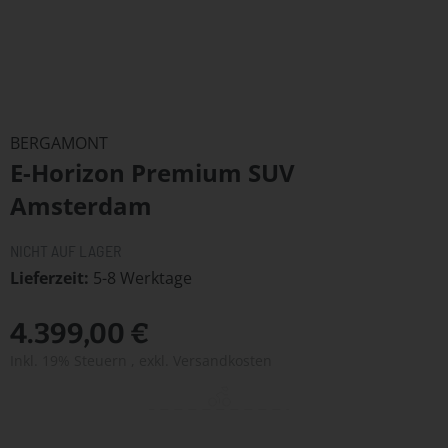
Zum
Anfang
BERGAMONT
der
E-Horizon Premium SUV
Bildergalerie
springen
Amsterdam
NICHT AUF LAGER
Lieferzeit
5-8 Werktage
4.399,00 €
Inkl. 19% Steuern
,
exkl.
Versandkosten