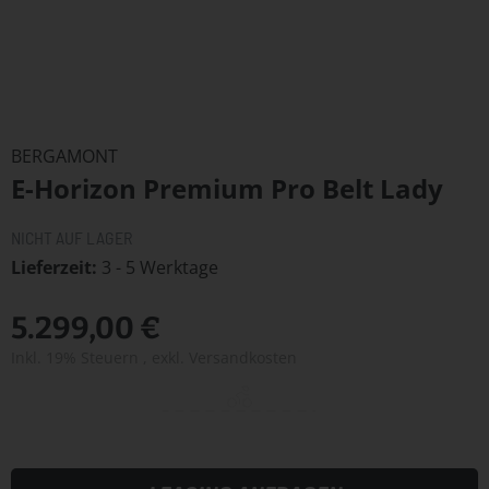
Zum
Anfang
BERGAMONT
der
E-Horizon Premium Pro Belt Lady
Bildergalerie
springen
NICHT AUF LAGER
Lieferzeit
3 - 5 Werktage
5.299,00 €
Inkl. 19% Steuern
,
exkl.
Versandkosten