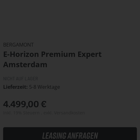
Zum
Anfang
BERGAMONT
der
E-Horizon Premium Expert
Bildergalerie
springen
Amsterdam
NICHT AUF LAGER
Lieferzeit
5-8 Werktage
4.499,00 €
Inkl. 19% Steuern
,
exkl.
Versandkosten
Leasing anfragen