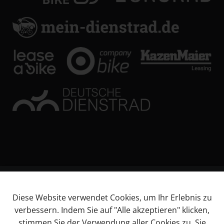
© KL Bikes Regensburg GmbH
Diese Website verwendet Cookies, um Ihr Erlebnis zu
Impressum
verbessern. Indem Sie auf "Alle akzeptieren" klicken,
AGB
stimmen Sie der Verwendung aller Cookies zu. Sie