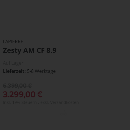
Zum
Anfang
LAPIERRE
der
Zesty AM CF 8.9
Bildergalerie
springen
Auf Lager
Lieferzeit
5-8 Werktage
6.399,00 €
3.299,00 €
Inkl. 19% Steuern
,
exkl.
Versandkosten