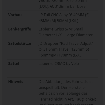
Width: 780mm, Rise: 30mm
(L/XL), Ø: 31.8mm bar bore
Vorbau
LP Full CNC Alloy 0° 40MM (S)
45MM (M) 50MM (L/XL)
Lenkergriffe
Lapierre Grips S/M: Small
Diameter L/XL: Large Diameter
Sattelstütze
JD Dropper “Rad Travel Adjust”
Ø: 31.6mm Travel: 125mm(S)
150mm(M) 170mm (L/XL)
Sattel
Lapierre CRMO by Velo
Hinweis
Die Abbildung des Fahrrads ist
beispielhaft. Der Hersteller
behält sich vor, solange das
Fahrrad nicht in Art, Tauglichkeit