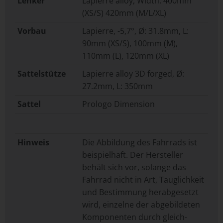
Lenker
Lapierre alloy, Width: 400mm
(XS/S) 420mm (M/L/XL)
Vorbau
Lapierre, -5,7°, Ø: 31.8mm, L:
90mm (XS/S), 100mm (M),
110mm (L), 120mm (XL)
Sattelstütze
Lapierre alloy 3D forged, Ø:
27.2mm, L: 350mm
Sattel
Prologo Dimension
Hinweis
Die Abbildung des Fahrrads ist
beispielhaft. Der Hersteller
behält sich vor, solange das
Fahrrad nicht in Art, Tauglichkeit
und Bestimmung herabgesetzt
wird, einzelne der abgebildeten
Komponenten durch gleich-