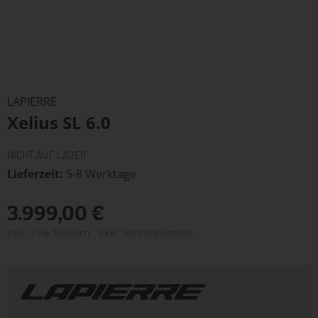
Zum
Anfang
LAPIERRE
der
Xelius SL 6.0
Bildergalerie
springen
NICHT AUF LAGER
Lieferzeit
5-8 Werktage
3.999,00 €
Inkl. 19% Steuern
,
exkl.
Versandkosten