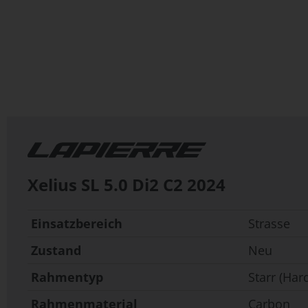
Zum
Anfang
der
Bildergalerie
springen
Xelius SL 5.0 Di2 C2
2024
Einsatzbereich
Strasse
Zustand
Neu
Rahmentyp
Starr (Hard
Rahmenmaterial
Carbon