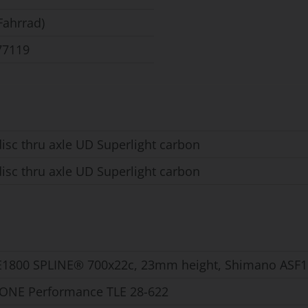
Fahrrad)
77119
disc thru axle UD Superlight carbon
disc thru axle UD Superlight carbon
E1800 SPLINE® 700x22c, 23mm height, Shimano ASF11 
ONE Performance TLE 28-622