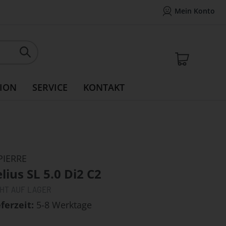
Mein Konto
Mein Konto
14 Tage Widerrufsrecht
Rea
Mein W
ION
SERVICE
KONTAKT
PIERRE
lius SL 5.0 Di2 C2
CHT AUF LAGER
eferzeit
5-8 Werktage