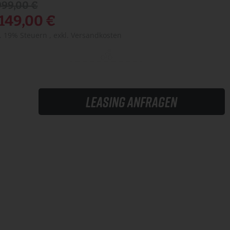
999,00 €
.149,00 €
l. 19% Steuern
,
exkl.
Versandkosten
Leasing anfragen