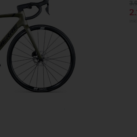
3.
2
Ink