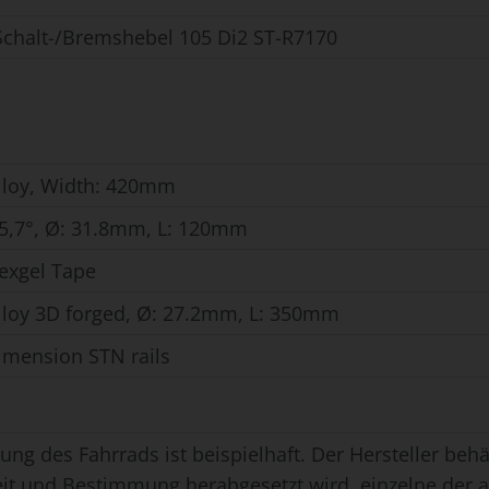
chalt-/Bremshebel 105 Di2 ST-R7170
alloy, Width: 420mm
 -5,7°, Ø: 31.8mm, L: 120mm
Vexgel Tape
alloy 3D forged, Ø: 27.2mm, L: 350mm
imension STN rails
ung des Fahrrads ist beispielhaft. Der Hersteller behäl
eit und Bestimmung herabgesetzt wird, einzelne der