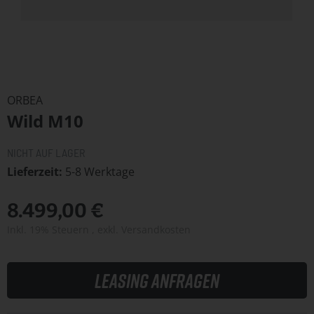
Zum
Anfang
ORBEA
der
Wild M10
Bildergalerie
springen
NICHT AUF LAGER
Lieferzeit
5-8 Werktage
8.499,00 €
Inkl. 19% Steuern
,
exkl.
Versandkosten
Leasing anfragen