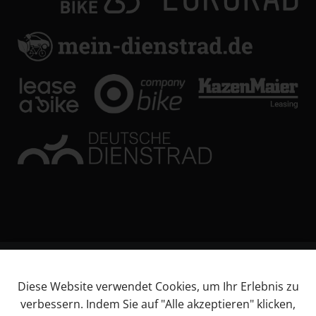
© KL Bikes Regensburg GmbH
Diese Website verwendet Cookies, um Ihr Erlebnis zu
Impressum
verbessern. Indem Sie auf "Alle akzeptieren" klicken,
AGB