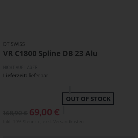
Zum
Anfang
DT SWISS
der
VR C1800 Spline DB 23 Alu
Bildergalerie
springen
NICHT AUF LAGER
Lieferzeit
lieferbar
OUT OF STOCK
Sonderangebot
69,00 €
168,90 €
Inkl. 19% Steuern
,
exkl.
Versandkosten