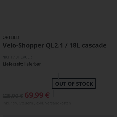
Zum
Anfang
ORTLIEB
der
Velo-Shopper QL2.1 / 18L cascade
Bildergalerie
springen
NICHT AUF LAGER
Lieferzeit
lieferbar
OUT OF STOCK
Sonderangebot
69,99 €
125,00 €
Inkl. 19% Steuern
,
exkl.
Versandkosten