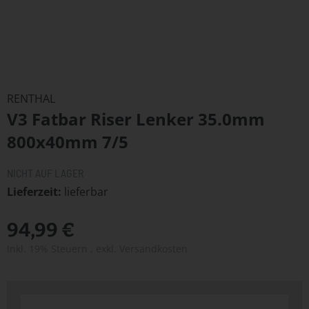
Zum
Anfang
RENTHAL
der
V3 Fatbar Riser Lenker 35.0mm
Bildergalerie
springen
800x40mm 7/5
NICHT AUF LAGER
Lieferzeit
lieferbar
94,99 €
Inkl. 19% Steuern
,
exkl.
Versandkosten