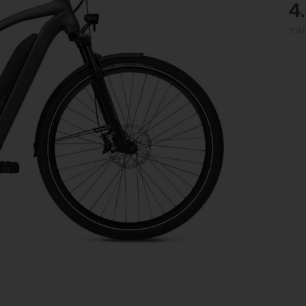
4
Ink