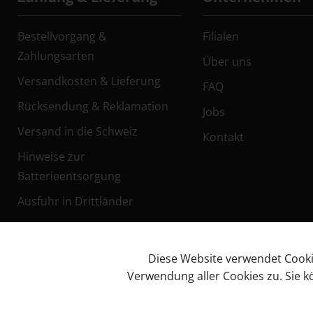
Bestellvorgang &
Filialen
Zahlungsarten
Über uns
Versandkosten & Lieferung
FAQ
Rücksendung & Reklamation
Jobs
Versand in die Schweiz
Kontakt
Hinweise zur
Batterieentsorgung
Ausfuhr in Drittländer
Diese Website verwendet Cookies
Verwendung aller Cookies zu. Sie 
Facebook
Impressum
AG
© KL Bikes Regensburg