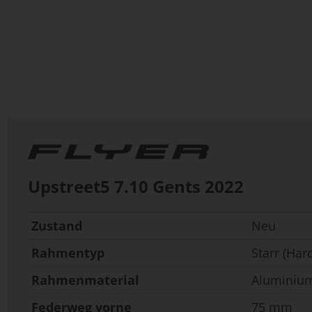
Zum
Anfang
der
Bildergalerie
springen
Upstreet5 7.10 Gents
2022
Zustand
Neu
Rahmentyp
Starr (Hard
Rahmenmaterial
Aluminiu
Federweg vorne
75 mm