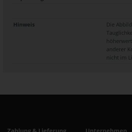
Hinweis
Die Abbild
Tauglichk
höherwerti
anderer K
nicht im L
Zahlung & Lieferung
Unternehmen