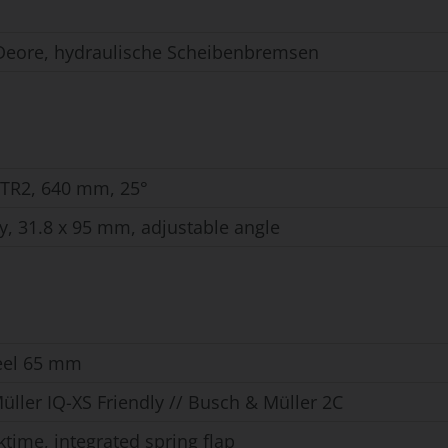
eore, hydraulische Scheibenbremsen
-TR2, 640 mm, 25°
y, 31.8 x 95 mm, adjustable angle
el 65 mm
ller IQ-XS Friendly // Busch & Müller 2C
time, integrated spring flap