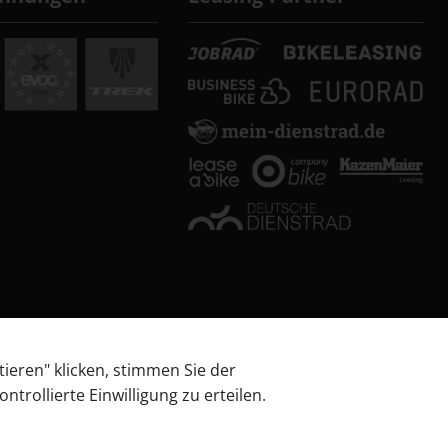
tieren" klicken, stimmen Sie der
trollierte Einwilligung zu erteilen.
 über Barrierefreiheitsanforderungen