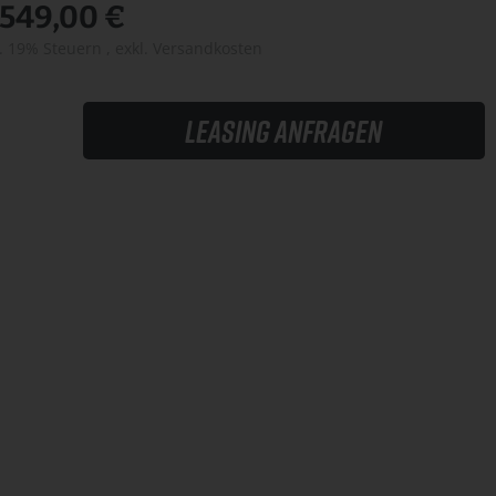
.549,00 €
l. 19% Steuern
,
exkl.
Versandkosten
Leasing anfragen