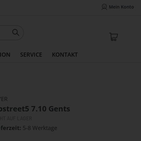
Mein Konto
Mein Konto
14 Tage Widerrufsrecht
Rea
Mein W
ION
SERVICE
KONTAKT
YER
street5 7.10 Gents
CHT AUF LAGER
eferzeit
5-8 Werktage