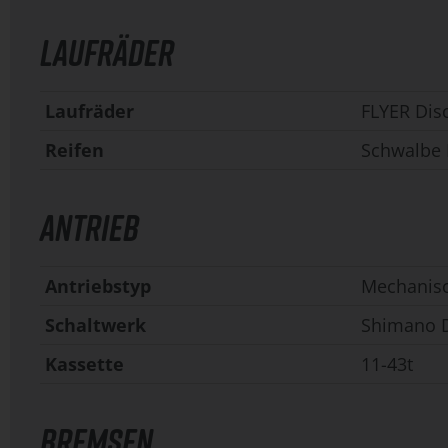
LAUFRÄDER
Laufräder
FLYER Dis
Reifen
Schwalbe B
ANTRIEB
Antriebstyp
Mechanis
Schaltwerk
Shimano D
Kassette
11-43t
BREMSEN