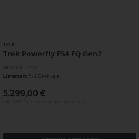
Zum
Anfang
TREK
der
Trek Powerfly FS4 EQ Gen2
Bildergalerie
springen
NICHT AUF LAGER
Lieferzeit
5-8 Werktage
5.299,00 €
Inkl. 19% Steuern
,
exkl.
Versandkosten