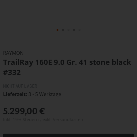
Zum
Anfang
RAYMON
der
TrailRay 160E 9.0 Gr. 41 stone black
Bildergalerie
springen
#332
NICHT AUF LAGER
Lieferzeit
3 - 5 Werktage
5.299,00 €
Inkl. 19% Steuern
,
exkl.
Versandkosten