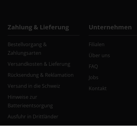
Zahlung & Lieferung
Unternehmen
Bestellvorgang &
Filialen
Zahlungsarten
Über uns
Versandkosten & Lieferung
FAQ
Rücksendung & Reklamation
Jobs
Versand in die Schweiz
Kontakt
Hinweise zur
Batterieentsorgung
Ausfuhr in Drittländer