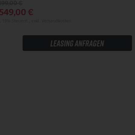
499,00 €
.549,00 €
l. 19% Steuern
,
exkl.
Versandkosten
Leasing anfragen