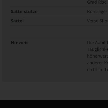
Grad Rise
Sattelstütze
Bontrager
Sattel
Verse Sho
Hinweis
Die Abbild
Tauglichk
höherwerti
anderer K
nicht im L