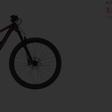
6.
3
Ink