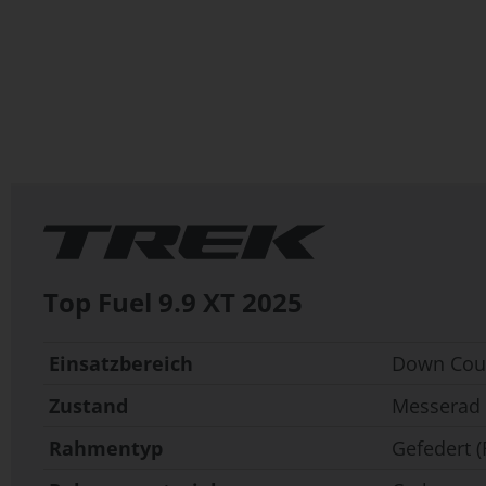
Zum
Anfang
der
Bildergalerie
springen
Top Fuel 9.9 XT
2025
Einsatzbereich
Down Coun
Zustand
Messerad
Rahmentyp
Gefedert (