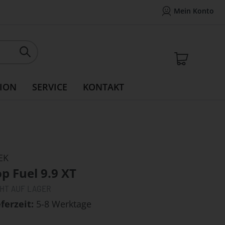
Mein Konto
Mein Konto
14 Tage Widerrufsrecht
Rea
Mein W
ION
SERVICE
KONTAKT
EK
p Fuel 9.9 XT
CHT AUF LAGER
eferzeit
5-8 Werktage