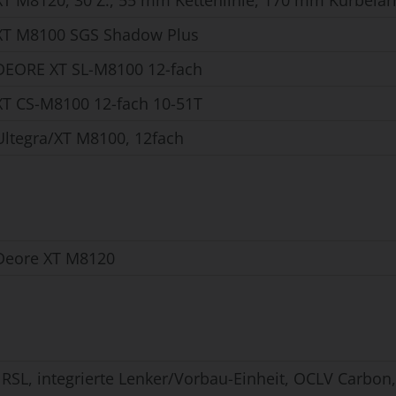
T M8120, 30 Z., 55 mm Kettenlinie, 170 mm Kurbela
XT M8100 SGS Shadow Plus
EORE XT SL-M8100 12-fach
T CS-M8100 12-fach 10-51T
ltegra/XT M8100, 12fach
Deore XT M8120
 RSL, integrierte Lenker/Vorbau-Einheit, OCLV Carbon