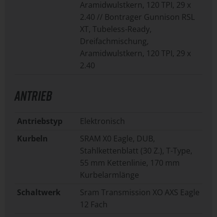
Aramidwulstkern, 120 TPI, 29 x
2.40 // Bontrager Gunnison RSL
XT, Tubeless-Ready,
Dreifachmischung,
Aramidwulstkern, 120 TPI, 29 x
2.40
ANTRIEB
Antriebstyp
Elektronisch
Kurbeln
SRAM X0 Eagle, DUB,
Stahlkettenblatt (30 Z.), T-Type,
55 mm Kettenlinie, 170 mm
Kurbelarmlänge
Schaltwerk
Sram Transmission XO AXS Eagle
12 Fach