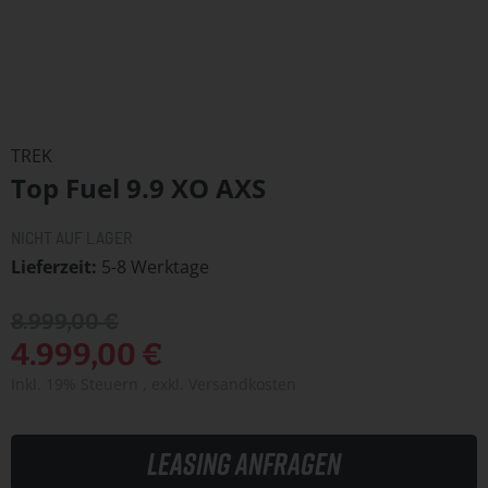
Zum
Anfang
TREK
der
Top Fuel 9.9 XO AXS
Bildergalerie
springen
NICHT AUF LAGER
Lieferzeit
5-8 Werktage
8.999,00 €
4.999,00 €
Inkl. 19% Steuern
,
exkl.
Versandkosten
Leasing anfragen