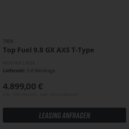
Zum
Anfang
TREK
der
Top Fuel 9.8 GX AXS T-Type
Bildergalerie
springen
NICHT AUF LAGER
Lieferzeit
5-8 Werktage
4.899,00 €
Inkl. 19% Steuern
,
exkl.
Versandkosten
Leasing anfragen