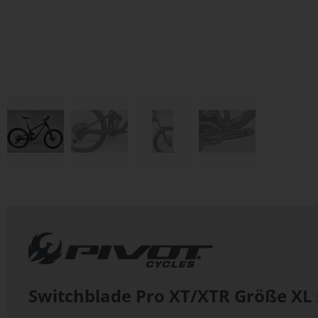
Zum
Anfang
der
Bildergalerie
springen
Switchblade Pro XT/XTR Größe XL 