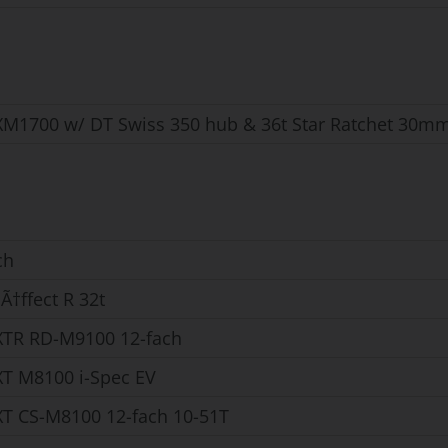
XM1700 w/ DT Swiss 350 hub & 36t Star Ratchet 30mm 
ch
Ã†ffect R 32t
TR RD-M9100 12-fach
T M8100 i-Spec EV
T CS-M8100 12-fach 10-51T