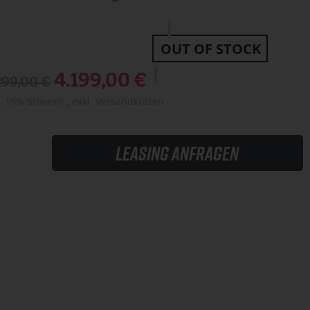
OUT OF STOCK
Sonderangebot
4.199,00 €
299,00 €
l. 19% Steuern
,
exkl.
Versandkosten
Leasing anfragen