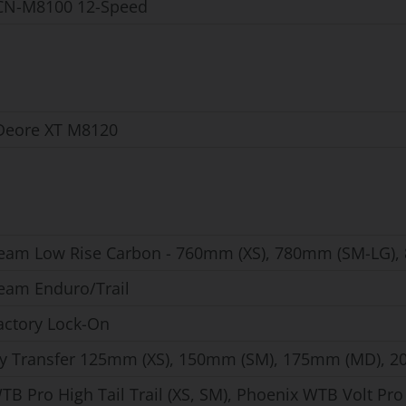
CN-M8100 12-Speed
Deore XT M8120
eam Low Rise Carbon - 760mm (XS), 780mm (SM-LG),
eam Enduro/Trail
actory Lock-On
ry Transfer 125mm (XS), 150mm (SM), 175mm (MD), 2
TB Pro High Tail Trail (XS, SM), Phoenix WTB Volt Pr