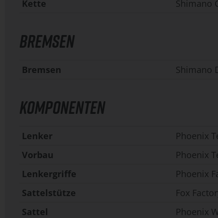
Kette
Shimano 
BREMSEN
Bremsen
Shimano 
KOMPONENTEN
Lenker
Phoenix T
Vorbau
Phoenix T
Lenkergriffe
Phoenix F
Sattelstütze
Fox Facto
Sattel
Phoenix W