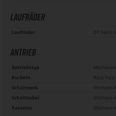
LAUFRÄDER
Laufräder
DT Swiss 
ANTRIEB
Antriebstyp
Mechanis
Kurbeln
Race Face 
Schaltwerk
Shimano X
Schalthebel
Shimano X
Kassette
Shimano X