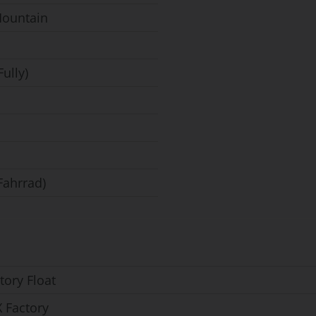
-Mountain
Fully)
Fahrrad)
tory Float
X Factory