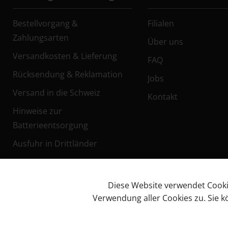
Bestellvorgang &
Filialen
Zahlungsarten
Über uns
Versandkosten & Lieferung
FAQ
Rücksendung & Reklamation
Jobs
Versand in die Schweiz
Kontakt
Hinweise zur
Batterieentsorgung
Ausfuhr in Drittländer
Diese Website verwendet Cookies
Verwendung aller Cookies zu. Sie 
Facebook
Impressum
AG
© KL Bikes Regensburg