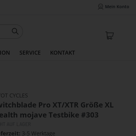
Mein Konto
Mein Konto
14 Tage Widerrufsrecht
Rea
Mein W
ION
SERVICE
KONTAKT
VOT CYCLES
witchblade Pro XT/XTR Größe XL
ealth mojave Testbike #303
CHT AUF LAGER
eferzeit
3-5 Werktage