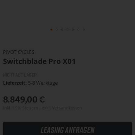
Zum
Anfang
PIVOT CYCLES
der
Switchblade Pro X01
Bildergalerie
springen
NICHT AUF LAGER
Lieferzeit
5-8 Werktage
8.849,00 €
Inkl. 19% Steuern
,
exkl.
Versandkosten
Leasing anfragen