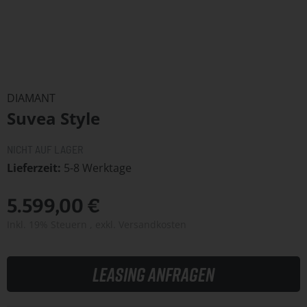
Zum
Anfang
DIAMANT
der
Suvea Style
Bildergalerie
springen
NICHT AUF LAGER
Lieferzeit
5-8 Werktage
5.599,00 €
Inkl. 19% Steuern
,
exkl.
Versandkosten
Leasing anfragen