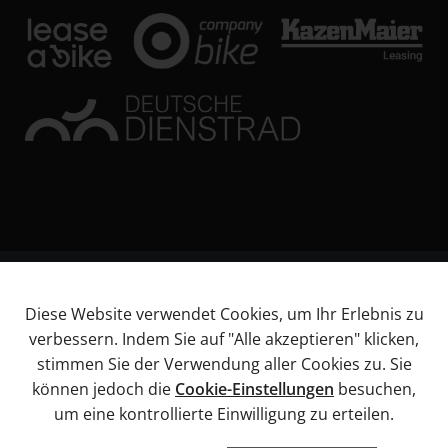
© KL Bikes Regensburg GmbH
Diese Website verwendet Cookies, um Ihr Erlebnis zu
Impressum
verbessern. Indem Sie auf "Alle akzeptieren" klicken,
AGB
stimmen Sie der Verwendung aller Cookies zu. Sie
Datenschutz
können jedoch die
Cookie-Einstellungen
besuchen,
Widerrufsbelehrung
um eine kontrollierte Einwilligung zu erteilen.
Informationen über Barrierefreiheitsanforderungen
Cookies