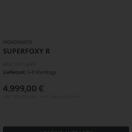
Zum
Anfang
MONDRAKER
der
SUPERFOXY R
Bildergalerie
springen
NICHT AUF LAGER
Lieferzeit
5-8 Werktage
4.999,00 €
Inkl. 19% Steuern
,
exkl.
Versandkosten