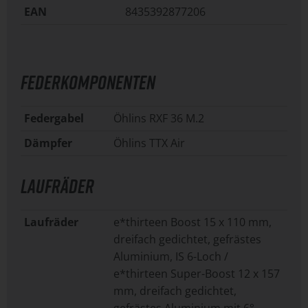
EAN
8435392877206
FEDERKOMPONENTEN
Federgabel
Öhlins RXF 36 M.2
Dämpfer
Öhlins TTX Air
LAUFRÄDER
Laufräder
e*thirteen Boost 15 x 110 mm,
dreifach gedichtet, gefrästes
Aluminium, IS 6-Loch /
e*thirteen Super-Boost 12 x 157
mm, dreifach gedichtet,