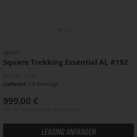
Zum
Anfang
GHOST
der
Square Trekking Essential AL #192
Bildergalerie
springen
NICHT AUF LAGER
Lieferzeit
5-8 Werktage
999,00 €
Inkl. 19% Steuern
,
exkl.
Versandkosten
Leasing anfragen