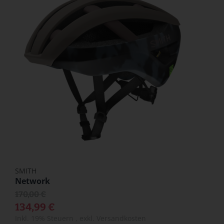
SMITH
Network
170,00 €
134,99 €
Inkl. 19% Steuern
,
exkl.
Versandkosten