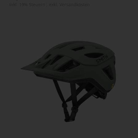
Inkl. 19% Steuern
,
exkl.
Versandkosten