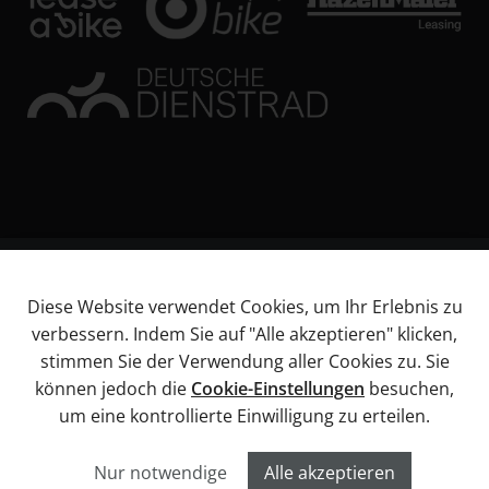
© KL Bikes Regensburg GmbH
Diese Website verwendet Cookies, um Ihr Erlebnis zu
Impressum
verbessern. Indem Sie auf "Alle akzeptieren" klicken,
AGB
stimmen Sie der Verwendung aller Cookies zu. Sie
Datenschutz
können jedoch die
Cookie-Einstellungen
besuchen,
Widerrufsbelehrung
um eine kontrollierte Einwilligung zu erteilen.
Informationen über Barrierefreiheitsanforderungen
Cookies
Nur notwendige
Alle akzeptieren