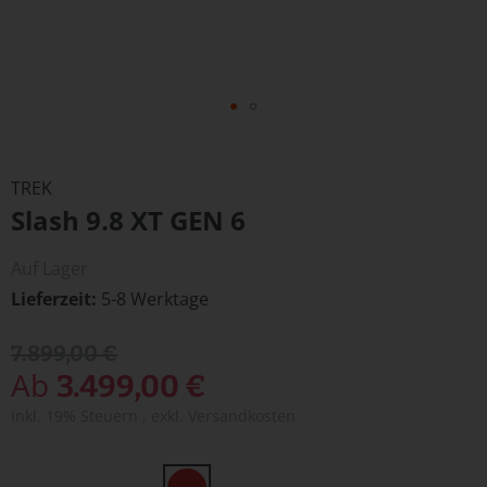
Zum
Anfang
TREK
der
Slash 9.8 XT GEN 6
Bildergalerie
springen
Auf Lager
Lieferzeit
5-8 Werktage
7.899,00 €
Ab
3.499,00 €
Inkl. 19% Steuern
,
exkl.
Versandkosten