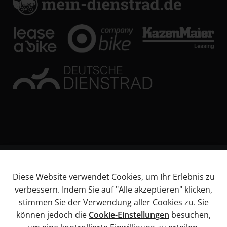
© KL Bikes Regensburg GmbH
Diese Website verwendet Cookies, um Ihr Erlebnis zu
Impressum
verbessern. Indem Sie auf "Alle akzeptieren" klicken,
AGB
stimmen Sie der Verwendung aller Cookies zu. Sie
Datenschutz
können jedoch die
Cookie-Einstellungen
besuchen,
Widerrufsbelehrung