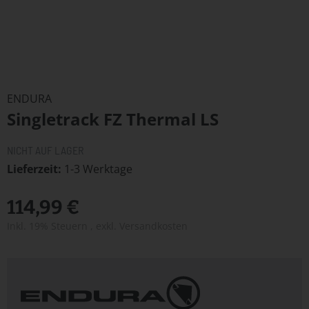
Zum
Anfang
ENDURA
der
Singletrack FZ Thermal LS
Bildergalerie
springen
NICHT AUF LAGER
Lieferzeit
1-3 Werktage
114,99 €
Inkl. 19% Steuern
,
exkl.
Versandkosten