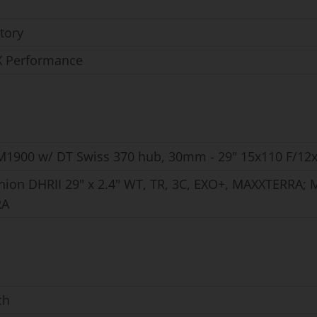
tory
 X Performance
M1900 w/ DT Swiss 370 hub, 30mm - 29" 15x110 F/12
ion DHRII 29" x 2.4" WT, TR, 3C, EXO+, MAXXTERRA; Ma
RA
ch