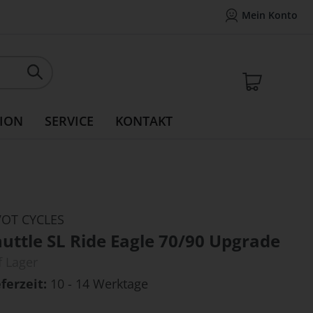
Mein Konto
Mein Konto
14 Tage Widerrufsrecht
Rea
Mein W
ION
SERVICE
KONTAKT
VOT CYCLES
uttle SL Ride Eagle 70/90 Upgrade
f Lager
eferzeit
10 - 14 Werktage