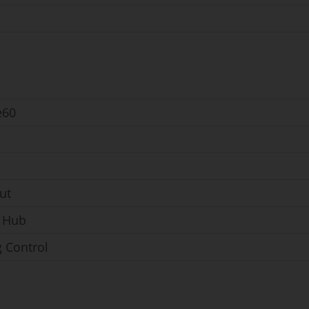
e60
ut
 Hub
g Control