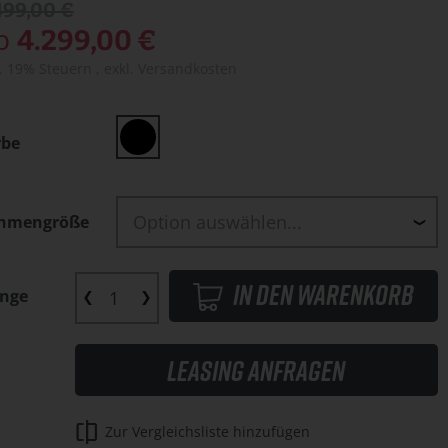
499,00 €
b
4.299,00 €
l. 19% Steuern
,
exkl.
Versandkosten
rbe
hmengröße
In den Warenkorb
nge
Leasing anfragen
Zur Vergleichsliste hinzufügen