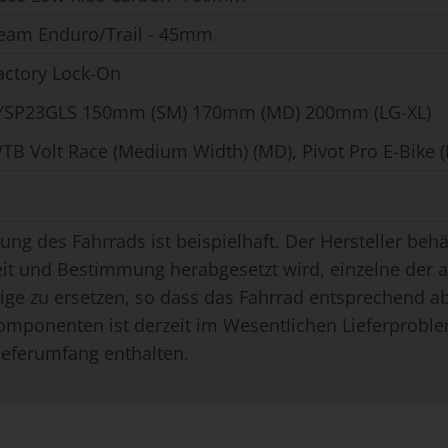
eam Enduro/Trail - 45mm
actory Lock-On
 YSP23GLS 150mm (SM) 170mm (MD) 200mm (LG-XL)
TB Volt Race (Medium Width) (MD), Pivot Pro E-Bike (
ung des Fahrrads ist beispielhaft. Der Hersteller behäl
eit und Bestimmung herabgesetzt wird, einzelne der
ge zu ersetzen, so dass das Fahrrad entsprechend ab
omponenten ist derzeit im Wesentlichen Lieferproble
ieferumfang enthalten.