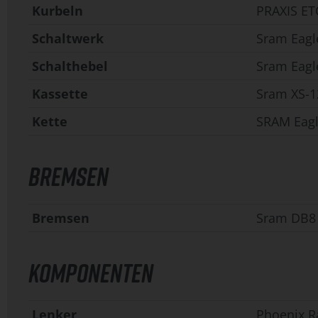
Kurbeln
PRAXIS ET
Schaltwerk
Sram Eagl
Schalthebel
Sram Eagl
Kassette
Sram XS-1
Kette
SRAM Eagl
BREMSEN
Bremsen
Sram DB8
KOMPONENTEN
Lenker
Phoenix R