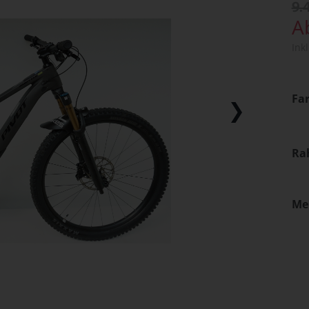
9.
A
Ink
Fa
Ra
Me