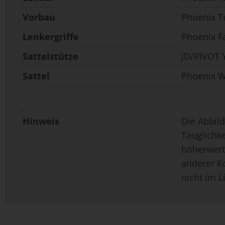
Vorbau
Phoenix T
Lenkergriffe
Phoenix F
Sattelstütze
JD/PIVOT
Sattel
Phoenix W
Hinweis
Die Abbild
Tauglichk
höherwerti
anderer K
nicht im L