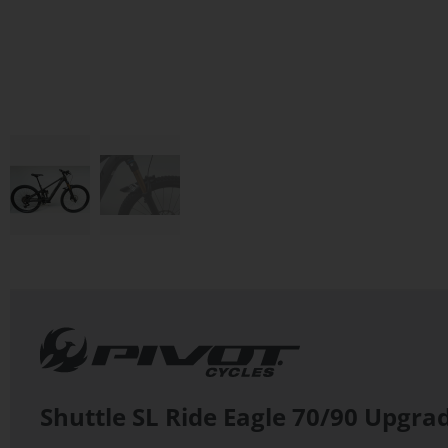
Zum
Anfang
der
Bildergalerie
springen
Shuttle SL Ride Eagle 70/90 Upgra