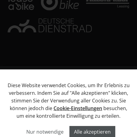
© KL Bikes Regensburg GmbH
Diese Website verwendet Cookies, um Ihr Erlebnis zu
Impressum
verbessern. Indem Sie auf "Alle akzeptieren" klicken,
AGB
stimmen Sie der Verwendung aller Cookies zu. Sie
Datenschutz
können jedoch die
Cookie-Einstellungen
besuchen,
Widerrufsbelehrung
um eine kontrollierte Einwilligung zu erteilen.
Informationen über Barrierefreiheitsanforderungen
Cookies
Nur notwendige
Alle akzeptieren