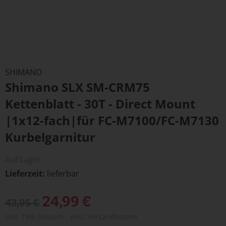
Zum
Anfang
SHIMANO
der
Shimano SLX SM-CRM75
Bildergalerie
springen
Kettenblatt - 30T - Direct Mount
|1x12-fach|für FC-M7100/FC-M7130
Kurbelgarnitur
Auf Lager
Lieferzeit
lieferbar
Sonderangebot
24,99 €
43,95 €
Inkl. 19% Steuern
,
exkl.
Versandkosten