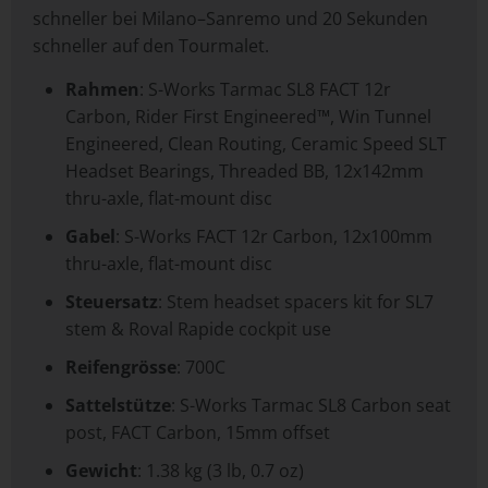
schneller bei Milano–Sanremo und 20 Sekunden
schneller auf den Tourmalet.
Rahmen
: S-Works Tarmac SL8 FACT 12r
Carbon, Rider First Engineered™, Win Tunnel
Engineered, Clean Routing, Ceramic Speed SLT
Headset Bearings, Threaded BB, 12x142mm
thru-axle, flat-mount disc
Gabel
: S-Works FACT 12r Carbon, 12x100mm
thru-axle, flat-mount disc
Steuersatz
: Stem headset spacers kit for SL7
stem & Roval Rapide cockpit use
Reifengrösse
: 700C
Sattelstütze
: S-Works Tarmac SL8 Carbon seat
post, FACT Carbon, 15mm offset
Gewicht
: 1.38 kg (3 lb, 0.7 oz)