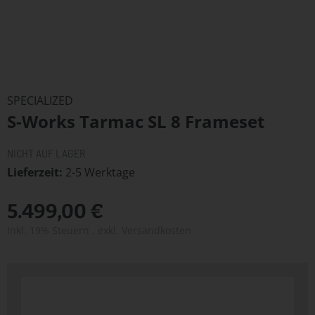
Zum
Anfang
SPECIALIZED
der
S-Works Tarmac SL 8 Frameset
Bildergalerie
springen
NICHT AUF LAGER
Lieferzeit
2-5 Werktage
5.499,00 €
Inkl. 19% Steuern
,
exkl.
Versandkosten