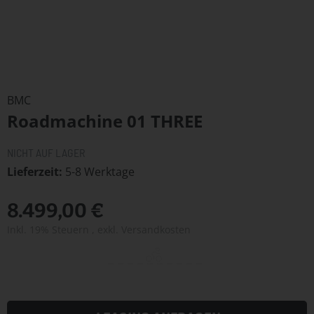
Zum
Anfang
BMC
der
Roadmachine 01 THREE
Bildergalerie
springen
NICHT AUF LAGER
Lieferzeit
5-8 Werktage
8.499,00 €
Inkl. 19% Steuern
,
exkl.
Versandkosten