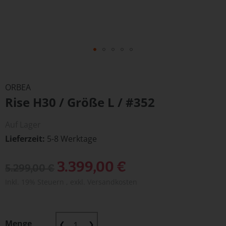
Zum
Anfang
ORBEA
der
Rise H30 / Größe L / #352
Bildergalerie
springen
Auf Lager
Lieferzeit
5-8 Werktage
Sonderangebot
3.399,00 €
5.299,00 €
Inkl. 19% Steuern
,
exkl.
Versandkosten
Menge