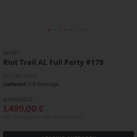
Zum
Anfang
GHOST
der
Riot Trail AL Full Party #178
Bildergalerie
springen
NICHT AUF LAGER
Lieferzeit
5-8 Werktage
4.199,00 €
1.499,00 €
Inkl. 19% Steuern
,
exkl.
Versandkosten