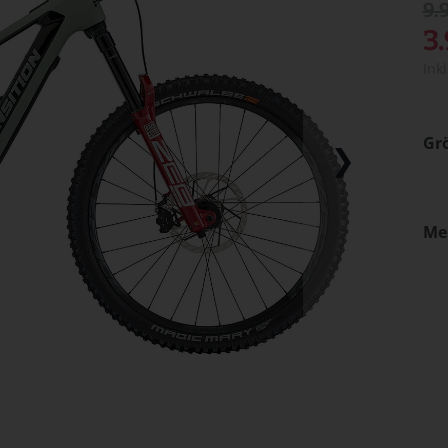
9.
3
Ink
Gr
Me