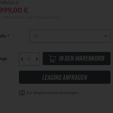
999,00 €
.999,00 €
l. 19% Steuern
,
exkl.
Versandkosten
öße
In den Warenkorb
nge
Leasing anfragen
Zur Vergleichsliste hinzufügen