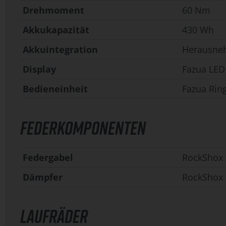
Drehmoment
60 Nm
Akkukapazität
430 Wh
Akkuintegration
Herausne
Display
Fazua LED
Bedieneinheit
Fazua Rin
FEDERKOMPONENTEN
Federgabel
RockShox 
Dämpfer
RockShox V
LAUFRÄDER