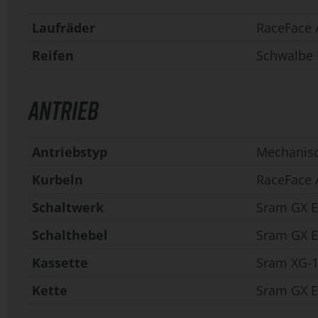
Laufräder
RaceFace A
Reifen
Schwalbe M
ANTRIEB
Antriebstyp
Mechanis
Kurbeln
RaceFace 
Schaltwerk
Sram GX E
Schalthebel
Sram GX Ea
Kassette
Sram XG-1
Kette
Sram GX E