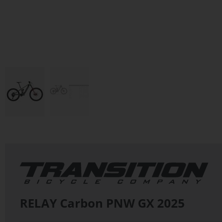
Zum
Anfang
der
Bildergalerie
springen
RELAY Carbon PNW GX
2025