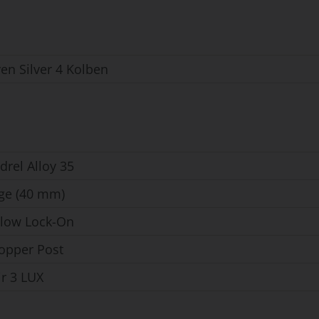
n Silver 4 Kolben
rel Alloy 35
ge (40 mm)
Flow Lock-On
opper Post
ir 3 LUX