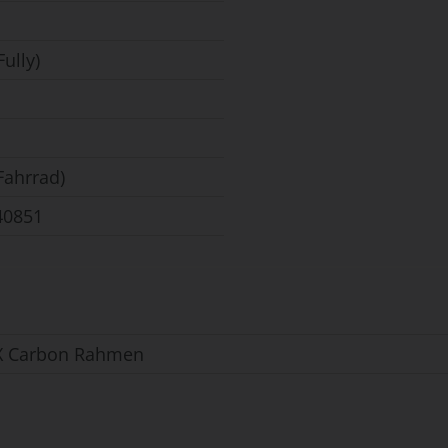
Fully)
Fahrrad)
40851
X Carbon Rahmen