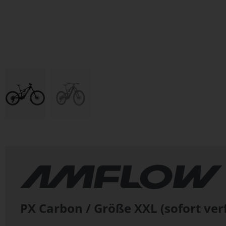
Zum
Anfang
der
Bildergalerie
springen
PX Carbon / Größe XXL (sofort ver