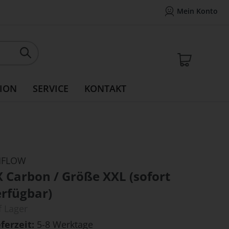
Mein Konto
Mein Konto
14 Tage Widerrufsrecht
Rea
Mein W
ION
SERVICE
KONTAKT
FLOW
 Carbon / Größe XXL (sofort
erfügbar)
f Lager
eferzeit
5-8 Werktage