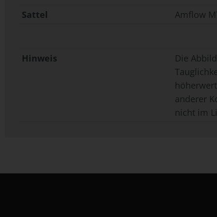
Sattel
Amflow MT
Hinweis
Die Abbild
Tauglichk
höherwerti
anderer K
nicht im L