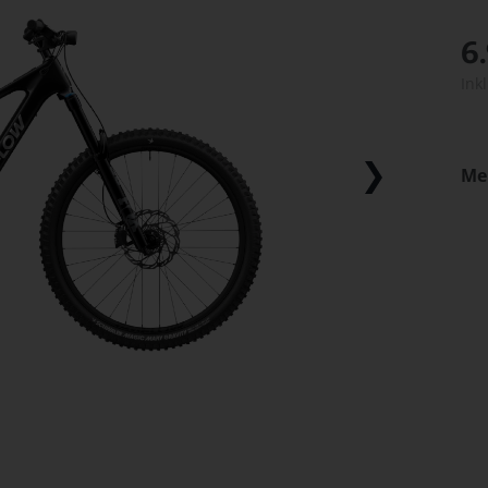
6
Ink
Me