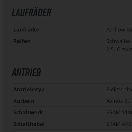
LAUFRÄDER
Laufräder
Amflow XM
Reifen
Schwalbe M
2,5, Gravi
ANTRIEB
Antriebstyp
Elektronis
Kurbeln
Avinox SL
Schaltwerk
SRAM S100
Schalthebel
SRAM AXS 