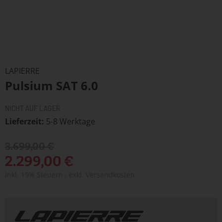
Zum
Anfang
LAPIERRE
der
Pulsium SAT 6.0
Bildergalerie
springen
NICHT AUF LAGER
Lieferzeit
5-8 Werktage
3.699,00 €
2.299,00 €
Inkl. 19% Steuern
,
exkl.
Versandkosten