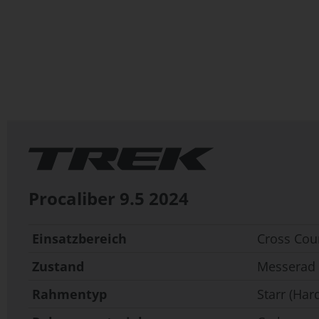
Zum
Anfang
der
Bildergalerie
springen
Procaliber 9.5
2024
Einsatzbereich
Cross Cou
Zustand
Messerad
Rahmentyp
Starr (Hard