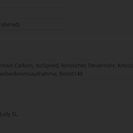
Fahrrad)
tain Carbon, IsoSpeed, konisches Steuerrohr, Knock 
heibenbremsaufnahme, Boost148
Judy SL