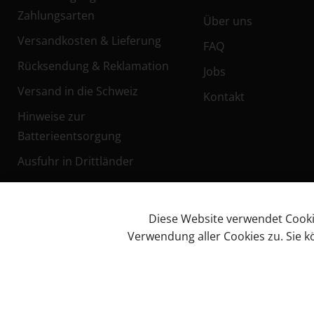
Zahlungsarten
Über uns
Versandkosten & Lieferung
FAQ
Rücksendung & Reklamation
Jobs
Versand in die Schweiz
Kontakt
Hinweise zur
Batterieentsorgung
Ausfuhr in Drittländer
Diese Website verwendet Cookies
Verwendung aller Cookies zu. Sie 
Facebook
Impressum
AG
© KL Bikes Regensburg
Cookies
Instagram
GmbH