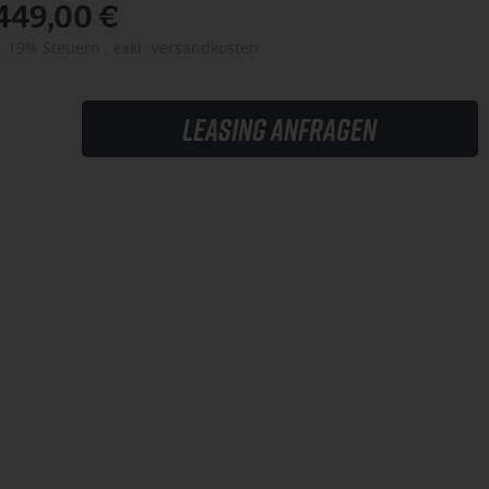
.449,00 €
l. 19% Steuern
,
exkl.
Versandkosten
Leasing anfragen