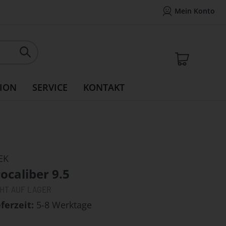
Mein Konto
Mein Konto
14 Tage Widerrufsrecht
Rea
Mein W
ION
SERVICE
KONTAKT
EK
ocaliber 9.5
CHT AUF LAGER
eferzeit
5-8 Werktage