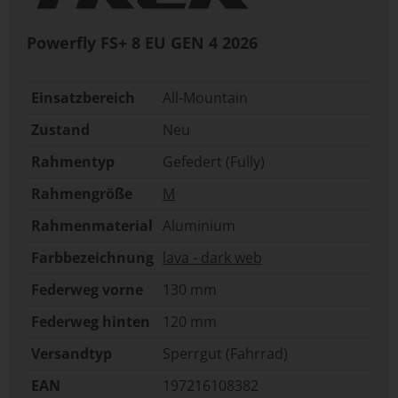
Powerfly FS+ 8 EU GEN 4
2026
Einsatzbereich
All-Mountain
Zustand
Neu
Rahmentyp
Gefedert (Fully)
Rahmengröße
M
Rahmenmaterial
Aluminium
Farbbezeichnung
lava - dark web
Federweg vorne
130 mm
Federweg hinten
120 mm
Versandtyp
Sperrgut (Fahrrad)
EAN
197216108382