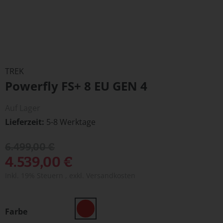
Zum
Anfang
TREK
der
Powerfly FS+ 8 EU GEN 4
Bildergalerie
springen
Auf Lager
Lieferzeit
5-8 Werktage
6.499,00 €
4.539,00 €
Inkl. 19% Steuern
,
exkl.
Versandkosten
Farbe